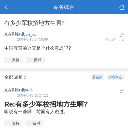
站务综合
有多少军校招地方生啊?
点击重新加载
malijun_cc
#
1
2004-6-18 17:59:00
634
2
中国教育的这算是个什么意思吗?
支持
反对
全部回复
看全部
倒序浏览
2
点击重新加载
一根筷子
#
2
2004-6-18 18:27:12
Re:有多少军校招地方生啊?
听说有一些啊，前面有人说过。
支持
反对