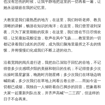
也没有悲伤的时候，让我平静地把这里的一切再看一遍，让
她永远镶嵌在我的记忆里。
大教室是我们最熟悉的地方，在这里，我们聆听老师、教员
清晰的讲解，畅游在知识的海洋；在这里，我们曾苦读到深
夜，只为了家里期盼的双亲；在这里，我们曾在节日尽情欢
唱，让笑廧如花般绽放，歌声在风中飞扬……教室里的一切
都记录着我们成长的历程，成为我们脑海里最挥之不去的情
愫，并将慢慢幻化成我们不断上进的动力。
沿着宽阔的阅兵道行进，我把自己深陷于回忆的谷地，不记
得曾多少次感喟夕阳的美丽和朝日的生机；不记得曾多少次
出操时晨星寥落，晚跑时月朗星稀；多少次我们在球场边呐
喊助威，多少次我们在草地上闲看云卷云舒……而如今这一
切都已成烟，我独自一人倾听着自己脚步的回音，想象着和
大家一起重新列队出发，并齐声高喊“一二三四”，但这样的
日子不会再来。