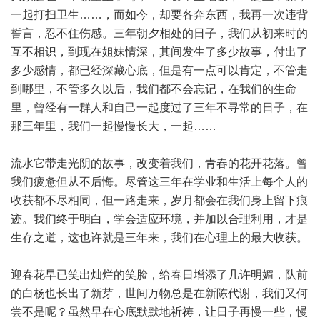
一起打扫卫生……，而如今，却要各奔东西，我再一次违背
誓言，忍不住伤感。三年朝夕相处的日子，我们从初来时的
互不相识，到现在姐妹情深，其间发生了多少故事，付出了
多少感情，都已经深藏心底，但是有一点可以肯定，不管走
到哪里，不管多久以后，我们都不会忘记，在我们的生命
里，曾经有一群人和自己一起度过了三年不寻常的日子，在
那三年里，我们一起慢慢长大，一起……
流水它带走光阴的故事，改变着我们，青春的花开花落。曾
我们疲惫但从不后悔。尽管这三年在学业和生活上每个人的
收获都不尽相同，但一路走来，岁月都会在我们身上留下痕
迹。我们终于明白，学会适应环境，并加以合理利用，才是
生存之道，这也许就是三年来，我们在心理上的最大收获。
迎春花早已笑出灿烂的笑脸，给春日增添了几许明媚，队前
的白杨也长出了新芽，世间万物总是在新陈代谢，我们又何
尝不是呢？虽然早在心底默默地祈祷，让日子再慢一些，慢