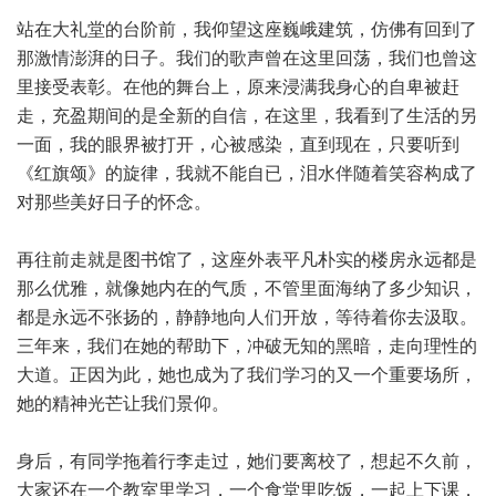
站在大礼堂的台阶前，我仰望这座巍峨建筑，仿佛有回到了
那激情澎湃的日子。我们的歌声曾在这里回荡，我们也曾这
里接受表彰。在他的舞台上，原来浸满我身心的自卑被赶
走，充盈期间的是全新的自信，在这里，我看到了生活的另
一面，我的眼界被打开，心被感染，直到现在，只要听到
《红旗颂》的旋律，我就不能自已，泪水伴随着笑容构成了
对那些美好日子的怀念。
再往前走就是图书馆了，这座外表平凡朴实的楼房永远都是
那么优雅，就像她内在的气质，不管里面海纳了多少知识，
都是永远不张扬的，静静地向人们开放，等待着你去汲取。
三年来，我们在她的帮助下，冲破无知的黑暗，走向理性的
大道。正因为此，她也成为了我们学习的又一个重要场所，
她的精神光芒让我们景仰。
身后，有同学拖着行李走过，她们要离校了，想起不久前，
大家还在一个教室里学习，一个食堂里吃饭，一起上下课，